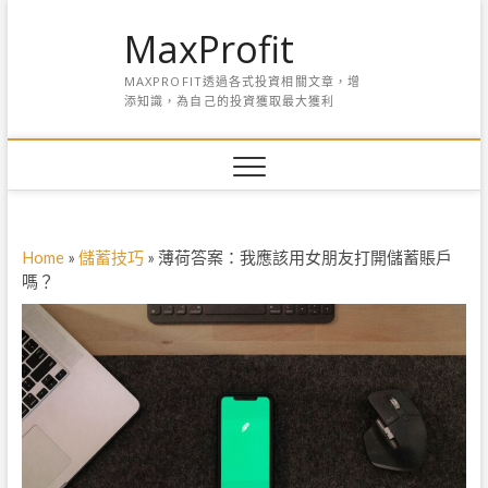
S
MaxProfit
k
i
MAXPROFIT透過各式投資相關文章，增
p
添知識，為自己的投資獲取最大獲利
t
o
c
o
n
t
e
Home
»
儲蓄技巧
»
薄荷答案：我應該用女朋友打開儲蓄賬戶
n
嗎？
t