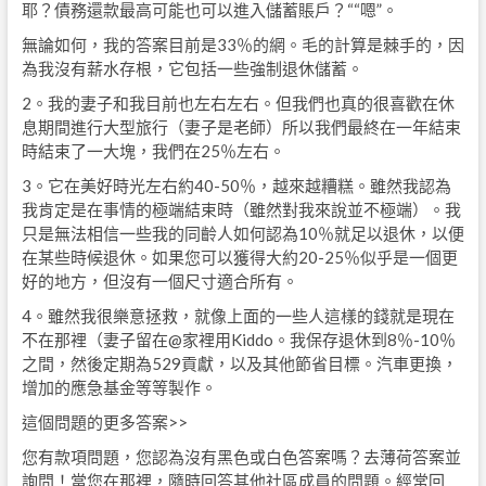
耶？債務還款最高可能也可以進入儲蓄賬戶？““嗯”。
無論如何，我的答案目前是33％的網。毛的計算是棘手的，因
為我沒有薪水存根，它包括一些強制退休儲蓄。
2。我的妻子和我目前也左右左右。但我們也真的很喜歡在休
息期間進行大型旅行（妻子是老師）所以我們最終在一年結束
時結束了一大塊，我們在25％左右。
3。它在美好時光左右約40-50％，越來越糟糕。雖然我認為
我肯定是在事情的極端結束時（雖然對我來說並不極端）。我
只是無法相信一些我的同齡人如何認為10％就足以退休，以便
在某些時候退休。如果您可以獲得大約20-25％似乎是一個更
好的地方，但沒有一個尺寸適合所有。
4。雖然我很樂意拯救，就像上面的一些人這樣的錢就是現在
不在那裡（妻子留在@家裡用Kiddo。我保存退休到8％-10％
之間，然後定期為529貢獻，以及其他節省目標。汽車更換，
增加的應急基金等等製作。
這個問題的更多答案>>
您有款項問題，您認為沒有黑色或白色答案嗎？去薄荷答案並
詢問！當您在那裡，隨時回答其他社區成員的問題。經常回