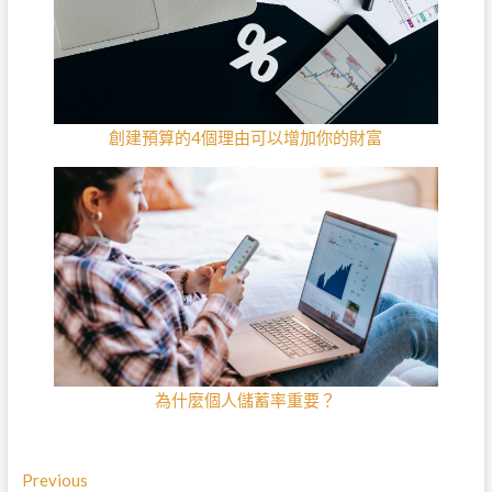
創建預算的4個理由可以增加你的財富
為什麼個人儲蓄率重要？
文
Previous
P