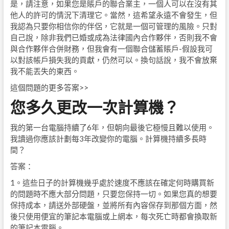
是，請注意，如果您是賬戶的聯合業主，一個人可以在沒有其
他人的許可的情況下清理它。當然，這希望永遠不會發生，但
我認為只要你相信你的伴侶，它就是一個可管理的風險。只對
自己說，除非我們已婚或成為法律國內合作夥伴，否則我不會
與合作夥伴合併財務，但我會有一個聯合儲蓄賬戶-假設我可
以對該帳戶損失我的貢獻，仍然可以。換句話說，我不會放棄
我不能丟失的東西。
這個問題的更多答案>>
您多久更改一次計算機？
我的第一台電腦持續了6年，但朝向最後它極慢且難以使用。
我讀過你應該計劃每3年改變你的電腦。計算機持續多長時
間？
答案：
1。這些日子的計算機幾乎處於速度不應該在確定何時購買新
的問題時不應大部分問題，只要您保持一切。如果您真的想要
保持成本，請送外部硬盤，並將所有內容保存到那個方面，然
後只使用便宜的筆記本電腦或上網本，每次死亡時都會換取新
的筆記本電腦。