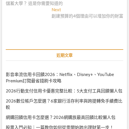
儲蓄大學？ 這是你需要知道的
r
章
e
Next
N
導
v
創建預算的4個理由可以增加你的財富
e
i
x
覽
o
t
u
p
s
o
p
s
o
t
近期文章
s
:
t
:
影音串流信用卡回饋2026：Netflix、Disney+、YouTube
Premium訂閱最省錢刷卡攻略
2026行動支付信用卡優惠完整比較：5大支付工具回饋懶人包
2026數位帳戶怎麼選？6家銀行活存利率與跨提轉免手續費比
較
網購回饋信用卡怎麼選？2026網購族最高回饋比較懶人包
股票入門必知｜一篇教你如何從零開始跨出理財第一步！