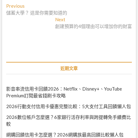
文
Previous
P
儲蓄大學？ 這是你需要知道的
r
章
e
Next
N
導
v
創建預算的4個理由可以增加你的財富
e
i
x
覽
o
t
u
p
s
o
p
s
o
t
近期文章
s
:
t
:
影音串流信用卡回饋2026：Netflix、Disney+、YouTube
Premium訂閱最省錢刷卡攻略
2026行動支付信用卡優惠完整比較：5大支付工具回饋懶人包
2026數位帳戶怎麼選？6家銀行活存利率與跨提轉免手續費比
較
網購回饋信用卡怎麼選？2026網購族最高回饋比較懶人包