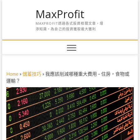
S
MaxProfit
k
i
MAXPROFIT透過各式投資相關文章，增
p
添知識，為自己的投資獲取最大獲利
t
o
c
o
n
t
e
Home
»
儲蓄技巧
»
我應該削減哪種重大費用 – 住房，食物或
n
運輸？
t