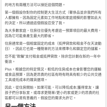
的地方有兩種方法可以接近這個問題。
第一個假設你對你的控制更大生活方式（奢侈品並非我們所有
人都擁有，因為固定元素如工作地點和家庭規模的影響如此大
的決定，所以通過這個假設忍受了我。
為大多數家庭，住房往往優先考慮這一預算項目的最大費用，
因為它可能會產生最大的節省。
住房通常是一個相當固定的成本（抵押貸款和租金不在天波動
日），因此它也是一種簡單的方法來標準化和鎖定您的儲蓄。
您不能“欺騙”支付租金或抵押貸款，除非您計劃在新的一年中
衝浪。
Plus，根據您的特定情況，較低的住房成本也會影響您的運輸
或食品預算，因為更昂貴的社區有時有時具有較少的公共交通
工具或低成本的雜貨選項。
因此，從住房開始，如果可能，可以降低成本;獲得室友，讓
孩子們分享臥室，或尋求更簡單/更小的家或更少的昂貴的社
區都可以是有意義的，假設您的需求允許它。
另一個方法