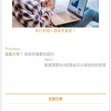
為什麼個人儲蓄率重要？
文
Previous
P
儲蓄大學？ 這是你需要知道的
r
章
e
Next
N
導
v
創建預算的4個理由可以增加你的財富
e
i
x
覽
o
t
u
p
s
o
p
s
o
t
近期文章
s
:
t