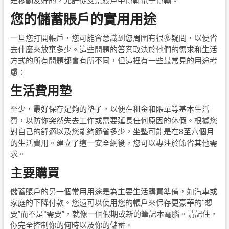
是移動友好的，允許從支票賬戶中傳輸電子傳輸。
您的儲蓄賬戶的實用用途
一旦您打開帳戶，您可能會意識到您周圍有很多疑問，以便省
去什麼來放棄多少。這些問題的答案取決於他們的需求和生活
方式的所有問題都會有所不同，但這裡有一些最常見的用途考
慮：
生活費用墊
至少，最好保存足夠的墊子，以便在租金和賬單等基本生活
費，以防你突然失去工作或需要延長任何原因的休假。根據您
對自己的舒適以及您能夠節省多少，坐墊可能是在8至六個月
的生活費用。建立了這一安全網後，您可以專注於節省其他需
求。
主要購買
儲蓄賬戶的另一個常用用途是為主要生活購買準備，如汽車或
家庭的下降付款。您還可以使用您的帳戶來保存更豪華的“想
要”而不是“需要”，就像一個假期或新的筆記本電腦。請記住，
你完全控制你的何時以及你的儲蓄。