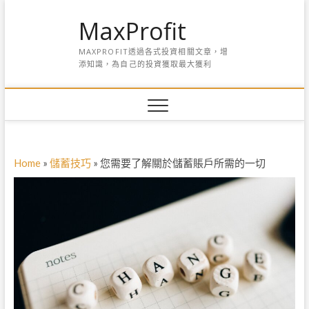
S
MaxProfit
k
i
MAXPROFIT透過各式投資相關文章，增
p
添知識，為自己的投資獲取最大獲利
t
o
c
o
n
t
e
Home
»
儲蓄技巧
»
您需要了解關於儲蓄賬戶所需的一切
n
t